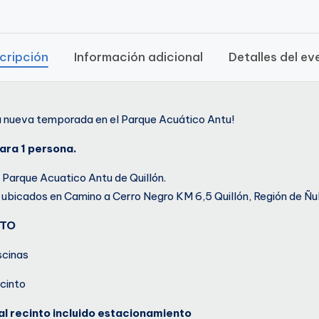
cripción
Información adicional
Detalles del ev
a nueva temporada en el Parque Acuático Antu!
ara 1 persona.
e Parque Acuatico Antu de Quillón.
ubicados en Camino a Cerro Negro KM 6,5 Quillón, Región de Ñu
NTO
scinas
ecinto
al recinto incluido estacionamiento