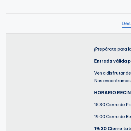
o
A
Des
n
t
¡Prepárate para l
u
Entrada válida p
Ven a disfrutar d
Nos encontramos 
HORARIO RECI
18:30 Cierre de Pi
19:00 Cierre de R
19:30 Cierre tot