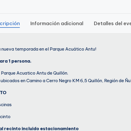
cripción
Información adicional
Detalles del ev
a nueva temporada en el Parque Acuático Antu!
ara 1 persona.
e Parque Acuatico Antu de Quillón.
ubicados en Camino a Cerro Negro KM 6,5 Quillón, Región de Ñu
NTO
scinas
ecinto
al recinto incluido estacionamiento