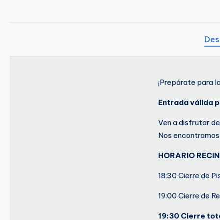
o
A
Des
n
t
¡Prepárate para l
u
Entrada válida p
Ven a disfrutar d
Nos encontramos 
HORARIO RECI
18:30 Cierre de Pi
19:00 Cierre de R
19:30 Cierre tot