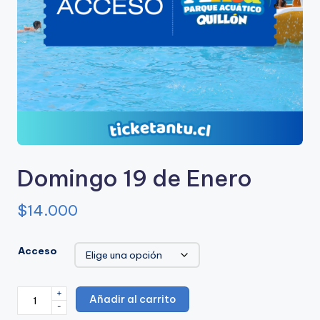
u
e
A
c
u
a
ti
Domingo 19 de Enero
c
$
14.000
o
A
Acceso
n
t
+
Domingo
Añadir al carrito
u
-
19