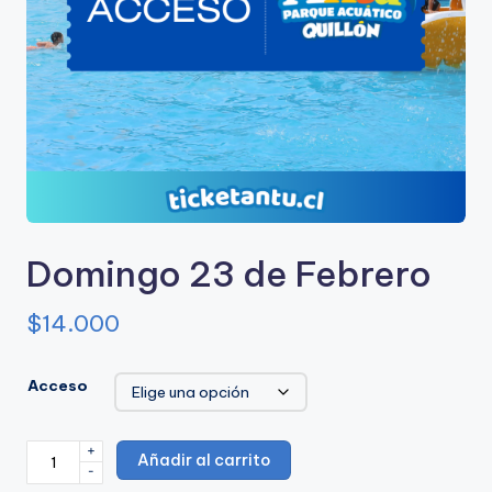
u
e
A
c
u
a
ti
Domingo 23 de Febrero
c
$
14.000
o
A
Acceso
n
t
+
Domingo
Añadir al carrito
u
-
23