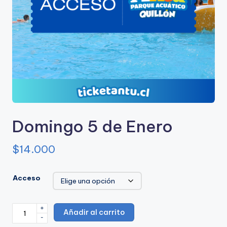
u
e
A
c
u
a
ti
Domingo 5 de Enero
c
$
14.000
o
A
Acceso
n
t
+
Domingo
Añadir al carrito
u
-
5