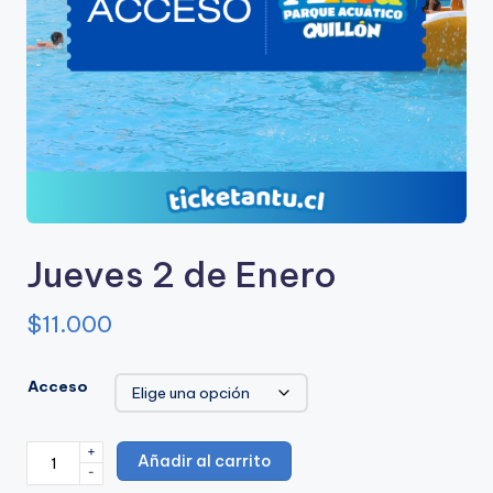
u
e
A
c
u
a
ti
Jueves 2 de Enero
c
$
11.000
o
A
Acceso
n
t
+
Jueves
Añadir al carrito
u
-
2