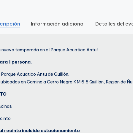
cripción
Información adicional
Detalles del ev
a nueva temporada en el Parque Acuático Antu!
ara 1 persona.
e Parque Acuatico Antu de Quillón.
ubicados en Camino a Cerro Negro KM 6,5 Quillón, Región de Ñu
NTO
scinas
ecinto
al recinto incluido estacionamiento