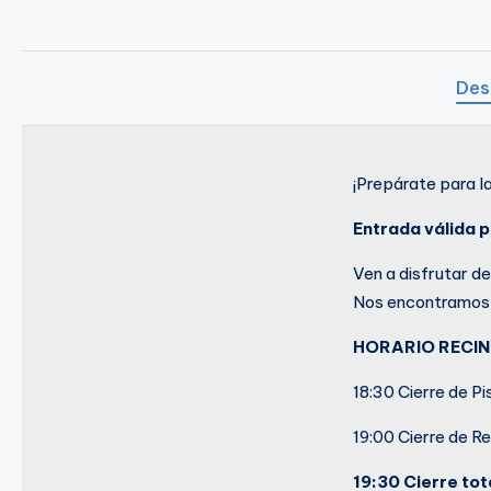
o
A
Des
n
t
¡Prepárate para l
u
Entrada válida p
Ven a disfrutar d
Nos encontramos 
HORARIO RECI
18:30 Cierre de Pi
19:00 Cierre de R
19:30 Cierre tot