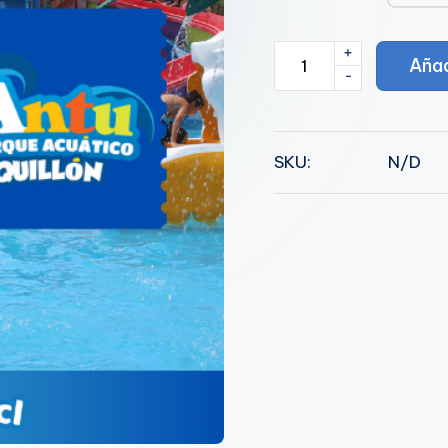
+
Martes
Añad
-
11
de
Febrero
SKU:
N/D
cantidad