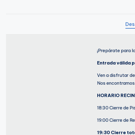
o
A
Des
n
t
¡Prepárate para l
u
Entrada válida p
Ven a disfrutar d
Nos encontramos 
HORARIO RECI
18:30 Cierre de Pi
19:00 Cierre de R
19:30 Cierre tot