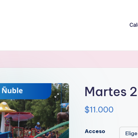
Cal
Martes 2
$
11.000
Acceso