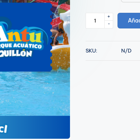
+
Martes
Añad
-
25
de
Febrero
SKU:
N/D
cantidad