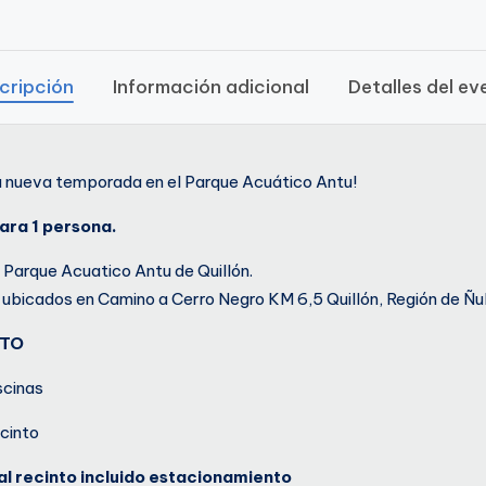
cripción
Información adicional
Detalles del ev
a nueva temporada en el Parque Acuático Antu!
ara 1 persona.
e Parque Acuatico Antu de Quillón.
ubicados en Camino a Cerro Negro KM 6,5 Quillón, Región de Ñu
NTO
scinas
ecinto
al recinto incluido estacionamiento