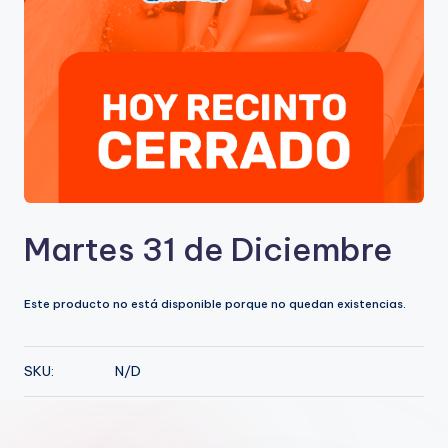
u
e
A
c
u
a
ti
Martes 31 de Diciembre
c
o
Este producto no está disponible porque no quedan existencias.
A
n
SKU:
N/D
t
u