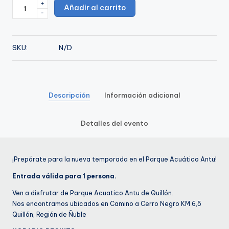
+
Sábado
Añadir al carrito
-
$15.000.
$10.000.
30
de
Noviembre
SKU:
N/D
cantidad
Descripción
Información adicional
Detalles del evento
¡Prepárate para la nueva temporada en el Parque Acuático Antu!
Entrada válida para 1 persona.
Ven a disfrutar de Parque Acuatico Antu de Quillón.
Nos encontramos ubicados en Camino a Cerro Negro KM 6,5
Quillón, Región de Ñuble