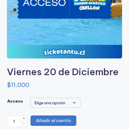
u
e
A
c
u
a
ti
Viernes 20 de Diciembre
c
$
11.000
o
A
Acceso
n
t
+
Viernes
Añadir al carrito
u
-
20