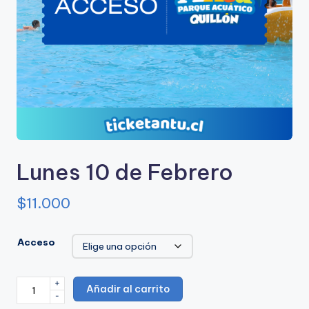
u
e
A
c
u
a
ti
Lunes 10 de Febrero
c
$
11.000
o
A
Acceso
n
t
+
Lunes
Añadir al carrito
u
-
10